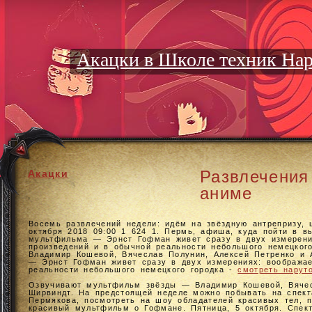
Акацки в Школе техник На
Развлечения
Акацки
аниме
Восемь развлечений недели: идём на звёздную антрепризу,
октября 2018 09:00 1 624 1. Пермь, афиша, куда пойти в в
мультфильма — Эрнст Гофман живет сразу в двух измерени
произведений и в обычной реальности небольшого немецког
Владимир Кошевой, Вячеслав Полунин, Алексей Петренко и 
— Эрнст Гофман живет сразу в двух измерениях: вообража
реальности небольшого немецкого городка -
смотреть нарут
Озвучивают мультфильм звёзды — Владимир Кошевой, Вячес
Ширвиндт. На предстоящей неделе можно побывать на спект
Пермякова, посмотреть на шоу обладателей красивых тел, 
красивый мультфильм о Гофмане. Пятница, 5 октября. Спект